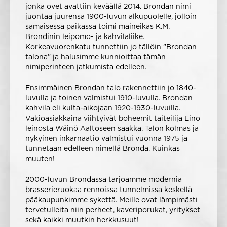
jonka ovet avattiin keväällä 2014. Brondan nimi
juontaa juurensa 1900-luvun alkupuolelle, jolloin
samaisessa paikassa toimi maineikas K.M.
Brondinin leipomo- ja kahvilaliike.
Korkeavuorenkatu tunnettiin jo tällöin ”Brondan
talona” ja halusimme kunnioittaa tämän
nimiperinteen jatkumista edelleen.
Ensimmäinen Brondan talo rakennettiin jo 1840-
luvulla ja toinen valmistui 1910-luvulla. Brondan
kahvila eli kulta-aikojaan 1920-1930-luvuilla.
Vakioasiakkaina viihtyivät boheemit taiteilija Eino
leinosta Wäinö Aaltoseen saakka. Talon kolmas ja
nykyinen inkarnaatio valmistui vuonna 1975 ja
tunnetaan edelleen nimellä Bronda. Kuinkas
muuten!
2000-luvun Brondassa tarjoamme modernia
brasserieruokaa rennoissa tunnelmissa keskellä
pääkaupunkimme sykettä. Meille ovat lämpimästi
tervetulleita niin perheet, kaveriporukat, yritykset
sekä kaikki muutkin herkkusuut!