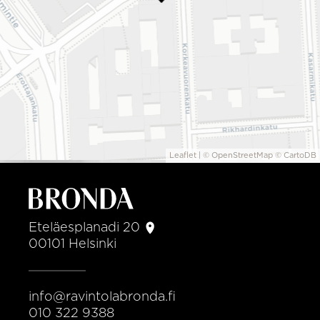
Leaflet
| ©
OpenStreetMap
©
CartoDB
Eteläesplanadi 20
00101 Helsinki
Bronda
info@ravintolabronda.fi
0
10 322 9388