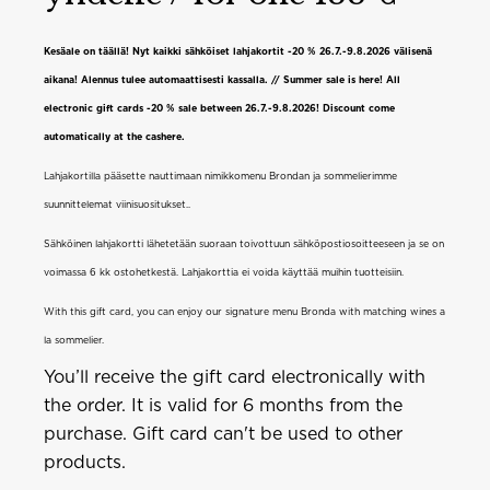
Kesäale on täällä! Nyt kaikki sähköiset lahjakortit -20 % 26.7.-9.8.2026 välisenä
aikana! Alennus tulee automaattisesti kassalla. // Summer sale is here! All
electronic gift cards -20 % sale between 26.7.-9.8.2026! Discount come
automatically at the cashere.
Lahjakortilla pääsette nauttimaan nimikkomenu Brondan ja sommelierimme
suunnittelemat viinisuositukset..
Sähköinen lahjakortti lähetetään suoraan toivottuun sähköpostiosoitteeseen ja se on
voimassa 6 kk ostohetkestä. Lahjakorttia ei voida käyttää muihin tuotteisiin.
With this gift card, you can enjoy our signature menu Bronda with matching wines a
la sommelier.
You’ll receive the gift card electronically with
the order. It is valid for 6 months from the
purchase. Gift card can't be used to other
products.