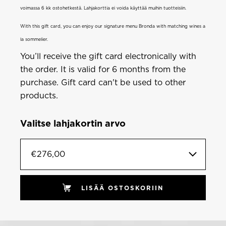
voimassa 6 kk ostohetkestä. Lahjakorttia ei voida käyttää muihin tuotteisiin.
With this gift card, you can enjoy our signature menu Bronda with matching wines a
la sommelier.
You’ll receive the gift card electronically with
the order. It is valid for 6 months from the
purchase. Gift card can't be used to other
products.
Valitse lahjakortin arvo
€276,00
LISÄÄ OSTOSKORIIN