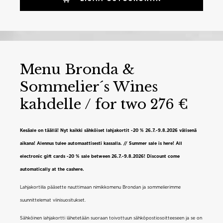
Menu Bronda &
Sommelier´s Wines
kahdelle / for two 276 €
Kesäale on täällä! Nyt kaikki sähköiset lahjakortit -20 % 26.7.-9.8.2026 välisenä
aikana! Alennus tulee automaattisesti kassalla. // Summer sale is here! All
electronic gift cards -20 % sale between 26.7.-9.8.2026! Discount come
automatically at the cashere.
Lahjakortilla pääsette nauttimaan nimikkomenu Brondan ja sommelierimme
suunnittelemat viinisuositukset.
Sähköinen lahjakortti lähetetään suoraan toivottuun sähköpostiosoitteeseen ja se on