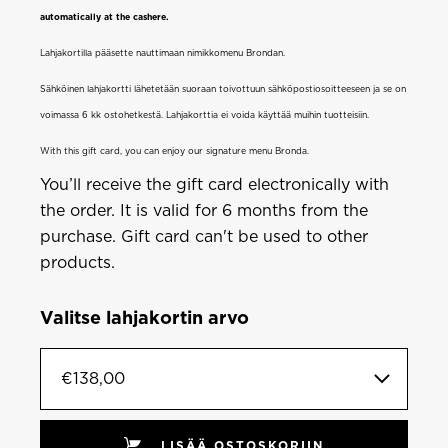
automatically at the cashere.
Lahjakortilla pääsette nauttimaan nimikkomenu Brondan.
Sähköinen lahjakortti lähetetään suoraan toivottuun sähköpostiosoitteeseen ja se on
voimassa 6 kk ostohetkestä. Lahjakorttia ei voida käyttää muihin tuotteisiin.
With this gift card, you can enjoy our signature menu Bronda.
You’ll receive the gift card electronically with
the order. It is valid for 6 months from the
purchase. Gift card can't be used to other
products.
Valitse lahjakortin arvo
€138,00
LISÄÄ OSTOSKORIIN