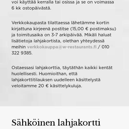
voi käyttää kerralla tai osissa ja se on voimassa
6 kk ostopäivästä.
Verkkokaupasta tilattaessa lähetämme kortin
kirjattuna kirjeenä postitse (15,00 € postimaksu)
ja toimitusaika on 3-7 arkipäivää. Mikäli haluat
lisätietoja lahjakortista, olethan yhteydessä
meihin
verkkokauppa@w-restaurants.fi
/
010
322 9385
.
Ostaessasi lahjakorttia, täytäthän kaikki kentät
huolellisesti. Huomioithan, että
lahjakorttitilauksen uudelleen käsittelystä
veloitamme 20 € käsittelykuluja.
Sähköinen lahjakortti