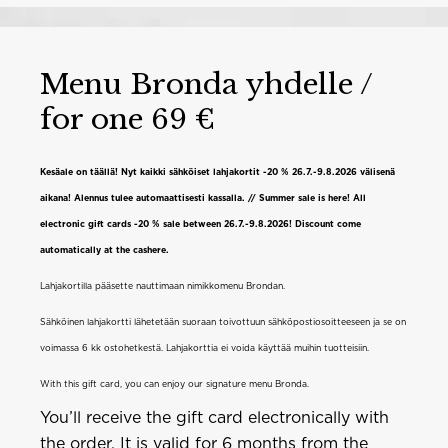
Menu Bronda yhdelle /
for one 69 €
Kesäale on täällä! Nyt kaikki sähköiset lahjakortit -20 % 26.7.-9.8.2026 välisenä
aikana! Alennus tulee automaattisesti kassalla. // Summer sale is here! All
electronic gift cards -20 % sale between 26.7.-9.8.2026! Discount come
automatically at the cashere.
Lahjakortilla pääsette nauttimaan nimikkomenu Brondan.
Sähköinen lahjakortti lähetetään suoraan toivottuun sähköpostiosoitteeseen ja se on
voimassa 6 kk ostohetkestä. Lahjakorttia ei voida käyttää muihin tuotteisiin.
With this gift card, you can enjoy our signature menu Bronda.
You’ll receive the gift card electronically with
the order. It is valid for 6 months from the