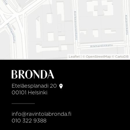
Leaflet
| ©
OpenStreetMap
©
CartoDB
Eteläesplanadi 20
00101 Helsinki
Bronda
info@ravintolabronda.fi
0
10 322 9388